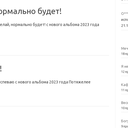
ормально будет!
О**
исп
лай, нормально будет! с нового альбома 2023 года
21.
Меч
18 п
!
Я н
12 п
спеваю с нового альбома 2023 года Потяжелее
Каф
11 п
Вес
10 п
Бог
9 пр