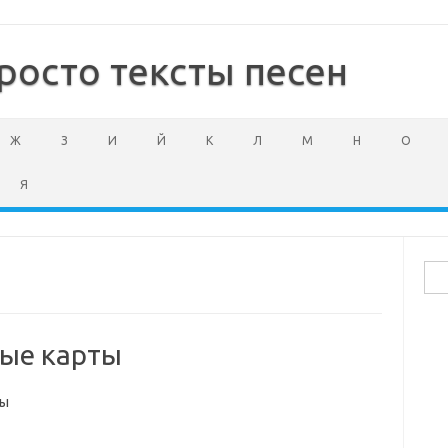
росто тексты песен
Ж
З
И
Й
К
Л
М
Н
О
Я
Най
ые карты
ты