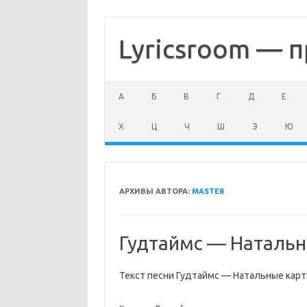
Перейти
к
содержимому
Lyricsroom — п
А
Б
В
Г
Д
Е
Х
Ц
Ч
Ш
Э
Ю
АРХИВЫ АВТОРА:
MASTER
Гудтаймс — Натальн
Текст песни Гудтаймс — Натальные кар