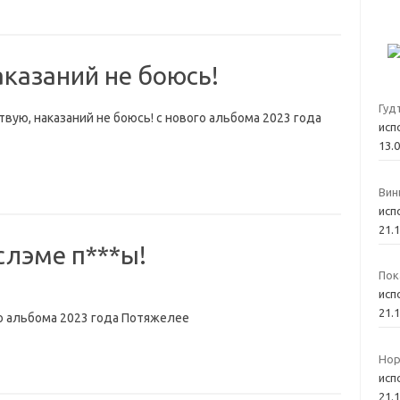
аказаний не боюсь!
Гуд
вую, наказаний не боюсь! с нового альбома 2023 года
исп
13.
Вин
исп
21.
слэме п***ы!
Пок
исп
21.
го альбома 2023 года Потяжелее
Нор
исп
21.