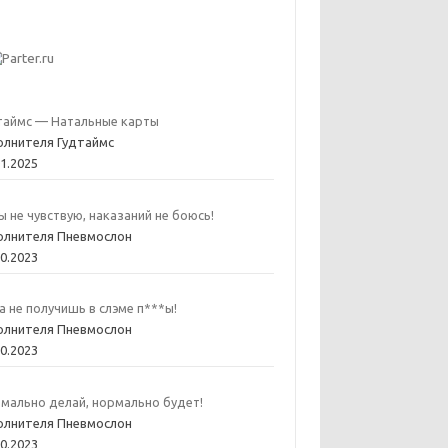
таймс — Натальные карты
олнителя Гудтаймс
01.2025
ы не чувствую, наказаний не боюсь!
олнителя Пневмослон
10.2023
а не получишь в слэме п***ы!
олнителя Пневмослон
10.2023
мально делай, нормально будет!
олнителя Пневмослон
10.2023