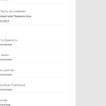
*вать не успеваю!
олнителя Пневмослон
10.2023
та Джигита
росмотров
е ангел
росмотров
е-шантан
росмотров
на (feat. Pianoboy)
росмотров
услав
осмотров