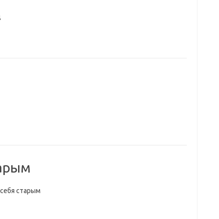
д
тарым
 себя старым