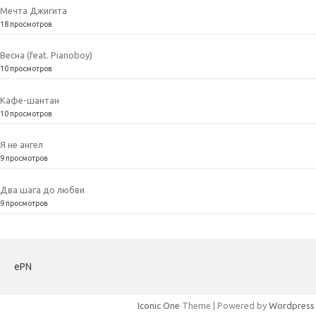
Мечта Джигита
18 просмотров
Весна (feat. Pianoboy)
10 просмотров
Кафе-шантан
10 просмотров
Я не ангел
9 просмотров
Два шага до любви
9 просмотров
ePN
Iconic One
Theme | Powered by
Wordpress