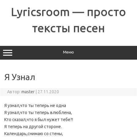
Перейти
к
Lyricsroom — просто
содержимому
тексты песен
Меню
Я Узнал
Автор:
master
|
27.11.2020
Я узнал,что ты теперь не одна
Я узнал,что ты теперь влюблена,
Кто сказал,что я был нужет тебе?!
Я теперь на другой стороне.
Календарь,снимаю со стены,