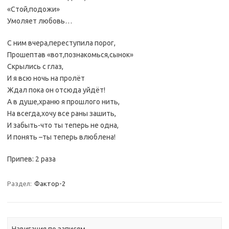
«Стой,подожи»
Умоляет любовь…
С ним вчера,переступила порог,
Прошептав «вот,познакомься,сынок»
Скрылись с глаз,
И я всю ночь на пролёт
Ждал пока он отсюда уйдёт!
А в душе,храню я прошлого нить,
На всегда,хочу все раны зашить,
И забыть-что ты теперь не одна,
И понять –ты теперь влюблена!
Припев: 2 раза
Раздел:
Фактор-2