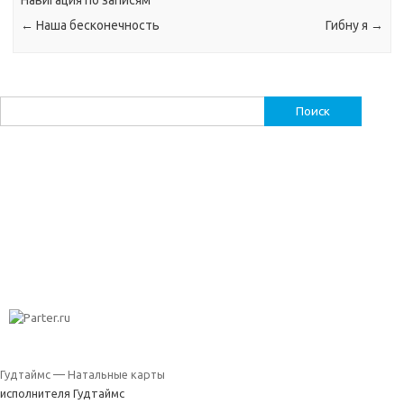
Навигация по записям
←
Наша бесконечность
Гибну я
→
Найти:
Гудтаймс — Натальные карты
исполнителя Гудтаймс