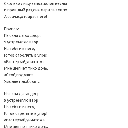
Сколько лиц,у запоздалой весны
В прошлый раз,она дарила тепло
А сейчас,отбирает его!
Припев:
Из окна да во двор,
Я устремляю взор
На тебя и в него,
Готов стрелять в упор!
«Растерзай,уничтож»
Мне шепчет тихо дочь,
«Стой,подожи»
Умоляет любовь…
Из окна да во двор,
Я устремляю взор
На тебя и в него,
Готов стрелять в упор!
«Растерзай,уничтож»
Мне шепчет тихо дочь,