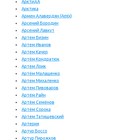
АрктидА
Арктика
Армен Алавердян (AmIx)
Арсений Бородин
Арсений Лавкут
Артем Бизин
Артем Иванов
Артем Качер
Артём Кондратюк
Артем Лоик
Артём Малашенко
Артем Михаленко
Артем Пивоваров
Артём Райн
Артём Семёнов
Артём Сорока
Артем Татищевский
Артерия
Артур Боссо
Артур Пирожков