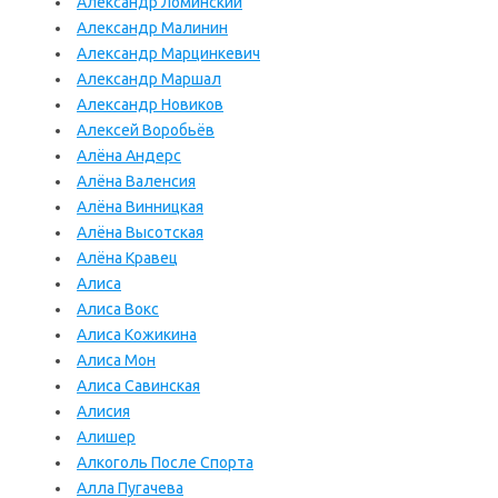
Александр Ломинский
Александр Малинин
Александр Марцинкевич
Александр Маршал
Александр Новиков
Алексей Воробьёв
Алёна Андерс
Алёна Валенсия
Алёна Винницкая
Алёна Высотская
Алёна Кравец
Алиса
Алиса Вокс
Алиса Кожикина
Алиса Мон
Алиса Савинская
Алисия
Алишер
Алкоголь После Спорта
Алла Пугачева