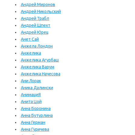
Андрей Миронов
Андрей Никольский
Андрей Трабл
Андрей Шпехт
Андрей Юрец
Анет Сай
Анжела Лондон
Анжелика
Анжелика Агурбаш
Анжелика Варум
Анжелика Начесова
Ани Лорак
Аника Далински
АнимациЯ
Анита Цой
Анна Боронина
Анна Бутурлина
Анна Герман
Анна Гуричева