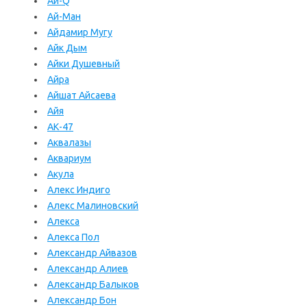
Ай-Q
Ай-Ман
Айдамир Мугу
Айк Дым
Айки Душевный
Айра
Айшат Айсаева
Айя
АК-47
Аквалазы
Аквариум
Акула
Алекс Индиго
Алекс Малиновский
Алекса
Алекса Пол
Александр Айвазов
Александр Алиев
Александр Балыков
Александр Бон