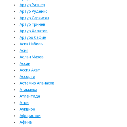
Артур Ратнер
Артур Руденко
Артур Саркисян
Артур Тринев
Артур Халатов
Артуро Сафин
Асик Набиев
Асия
Аслан Махов
Ассаи
Ассия Ахат
Ассорти
Астемир Апанасов
Атаманка
Атлантида
Атри
Аукцион
Аферистки
Афина