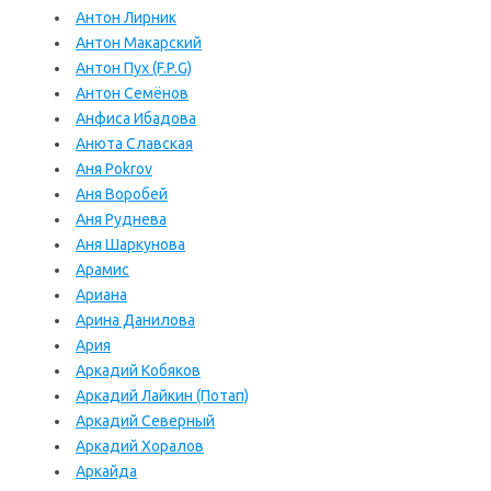
Антон Лирник
Антон Макарский
Антон Пух (F.P.G)
Антон Семёнов
Анфиса Ибадова
Анюта Славская
Аня Pokrov
Аня Воробей
Аня Руднева
Аня Шаркунова
Арамис
Ариана
Арина Данилова
Ария
Аркадий Кобяков
Аркадий Лайкин (Потап)
Аркадий Северный
Аркадий Хоралов
Аркайда