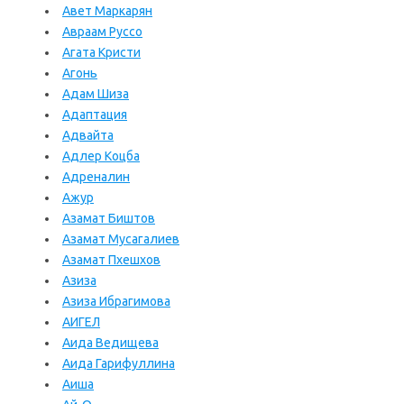
Авет Маркарян
Авраам Руссо
Агата Кристи
Агонь
Адам Шиза
Адаптация
Адвайта
Адлер Коцба
Адреналин
Ажур
Азамат Биштов
Азамат Мусагалиев
Азамат Пхешхов
Азиза
Азиза Ибрагимова
АИГЕЛ
Аида Ведищева
Аида Гарифуллина
Аиша