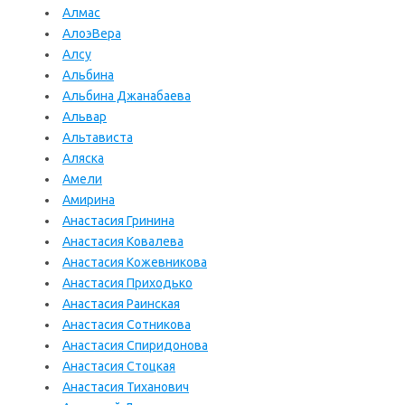
Алмас
АлоэВера
Алсу
Альбина
Альбина Джанабаева
Альвар
Альтависта
Аляска
Амели
Амирина
Анастасия Гринина
Анастасия Ковалева
Анастасия Кожевникова
Анастасия Приходько
Анастасия Раинская
Анастасия Сотникова
Анастасия Спиридонова
Анастасия Стоцкая
Анастасия Тиханович