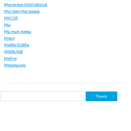
Мурзилки International
Муслим Магомаев
МУСОР
Мы
Мы ещё живы
Мэвл
Мэйби Бэйби
МЭЙКЛАВ
Мэйти
Мяуриццио
Найти: