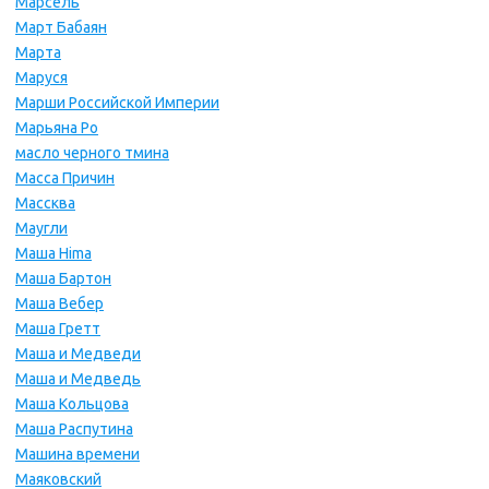
Марсель
Март Бабаян
Марта
Маруся
Марши Российской Империи
Марьяна Ро
масло черного тмина
Масса Причин
Массква
Маугли
Маша Hima
Маша Бартон
Маша Вебер
Маша Гретт
Маша и Медведи
Маша и Медведь
Маша Кольцова
Маша Распутина
Машина времени
Маяковский