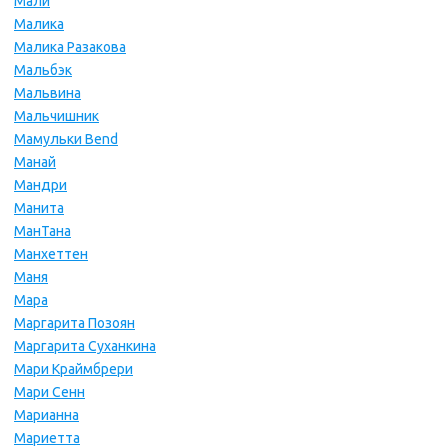
Мали
Малика
Малика Разакова
Мальбэк
Мальвина
Мальчишник
Мамульки Bend
Манай
Мандри
Манита
МанТана
Манхеттен
Маня
Мара
Маргарита Позоян
Маргарита Суханкина
Мари Краймбрери
Мари Сенн
Марианна
Мариетта