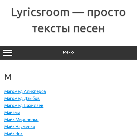
Перейти
к
Lyricsroom — просто
содержимому
тексты песен
Меню
М
Магомед Аликперов
Магомед Дзыбов
Магомед Цахилаев
Майами
Майк Мироненко
Майк Науменко
Майк Чек