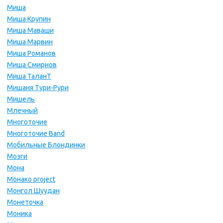
Миша
Миша Крупин
Миша Маваши
Миша Марвин
Миша Романов
Миша Смирнов
Миша ТаланТ
Мишаня Тури-Рури
Мишель
Млечный
Многоточие
Многоточие Band
Мобильные Блондинки
Мозги
Мона
Монако project
Монгол Шуудан
Монеточка
Моника