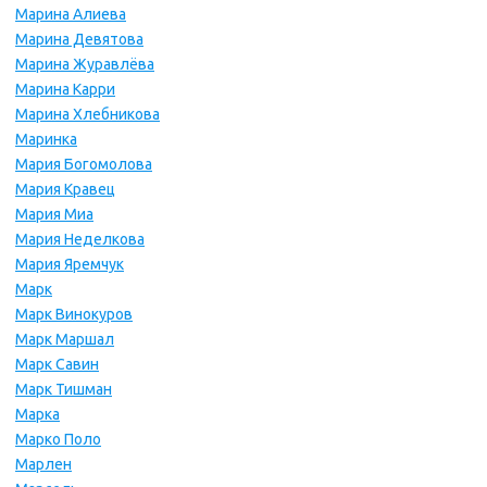
Марина Алиева
Марина Девятова
Марина Журавлёва
Марина Карри
Марина Хлебникова
Маринка
Мария Богомолова
Мария Кравец
Мария Миа
Мария Неделкова
Мария Яремчук
Марк
Марк Винокуров
Марк Маршал
Марк Савин
Марк Тишман
Марка
Марко Поло
Марлен