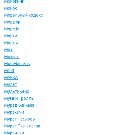
Монокини
Монро
Моральный кодекс
Мордор
Море.М
Морхи
Мосты
Мот
Мохито
Моя Мишель
МП-3
МУККА
Мулат
МультиКейс
Мумий Тролль
Мурад Байкаев
Мураками
Мурат Насыров
Мурат Тхагалегов
Мурзилки