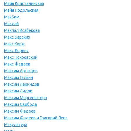
Майя Кристалинская
Майя Подольская
МакSим
Маклай
Макпал Исабекова
Макс Барских
Макс Корж
Макс Лоренс
Макс Покровский
Макс Фадеев
Максим Аргасцев
Максим Галкин
Максим Леонидов
Максим Лидов
Максим Моргенштерн
Максим Свобода
Максим Фадеев
Максим Фадеев и Григорий Лепс
Макулатура