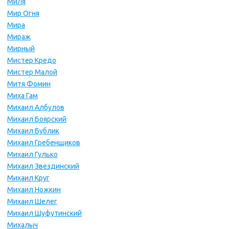
МиЛя
Мир Огня
Мира
Мираж
Мирный
Мистер Кредо
Мистер Малой
Митя Фомин
Миха Гам
Михаил Албулов
Михаил Боярский
Михаил Бублик
Михаил Гребенщиков
Михаил Гулько
Михаил Звездинский
Михаил Круг
Михаил Ножкин
Михаил Шелег
Михаил Шуфутинский
Михалыч