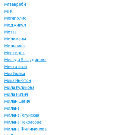
Мгзавреби
МГК
Мегаполис
Меджикул
Мезза
Меломаны
Мельница
Мерседес
Меседа Багаудинова
Мечтатели
Миа Бойка
Мика Ньютон
Мила Куликова
Мила Нитич
Милан Савич
Милана
Милана Гогунская
Милана Некрасова
Милана Филимонова