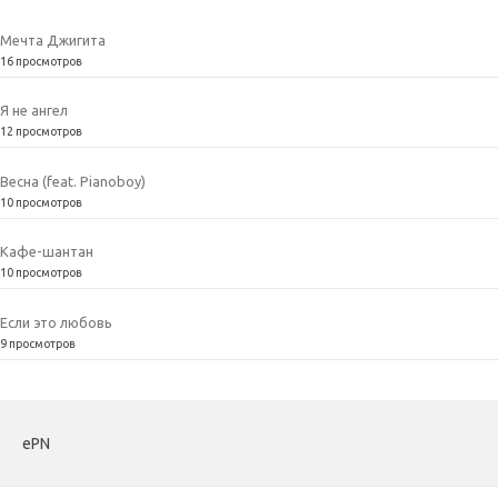
Мечта Джигита
16 просмотров
Я не ангел
12 просмотров
Весна (feat. Pianoboy)
10 просмотров
Кафе-шантан
10 просмотров
Если это любовь
9 просмотров
ePN