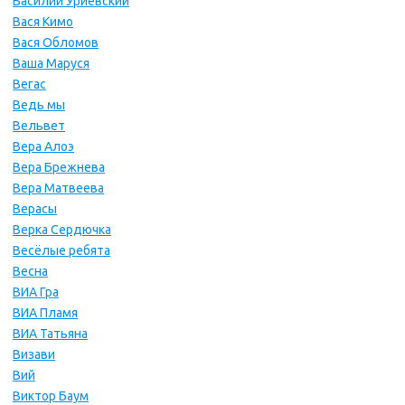
Василий Уриевский
Вася Кимо
Вася Обломов
Ваша Маруся
Вегас
Ведь мы
Вельвет
Вера Алоэ
Вера Брежнева
Вера Матвеева
Верасы
Верка Сердючка
Весёлые ребята
Весна
ВИА Гра
ВИА Пламя
ВИА Татьяна
Визави
Вий
Виктор Баум