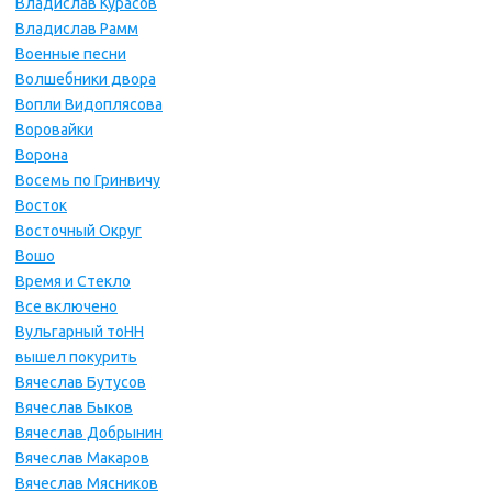
Владислав Курасов
Владислав Рамм
Военные песни
Волшебники двора
Вопли Видоплясова
Воровайки
Ворона
Восемь по Гринвичу
Восток
Восточный Округ
Вошо
Время и Стекло
Все включено
Вульгарный тоНН
вышел покурить
Вячеслав Бутусов
Вячеслав Быков
Вячеслав Добрынин
Вячеслав Макаров
Вячеслав Мясников