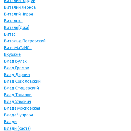
Виталий Гордей
Виталий Леонов
Виталий Чирва
Виталька
Виталя[Джа]
Витас
Витольд Петровский
Витя MaTaNGa
Вкураже
Влад Булах
Влад Громов
Влад Дарвин
Влад Соколовский
Влад Сташевский
Влад Топалов
Влад Ульянич
Влада Московская
Влада Чупрова
Влади
Влади (Каста)