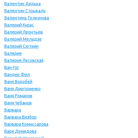
Валентин Дядька
Валентин Стрыкало
Валентина Толкунова
Валерий Курас
Валерий Леонтьев
Валерий Меладзе
Валерий Сюткин
Валерия
Валерия Лесовская
Ван-Гог
Вандер Фил
Ваня Воробей
Ваня Дмитриенко
Ваня Романов
Ваня Чебанов
Варвара
Варвара Визбор
Варвара Комиссарова
Варя Демидова