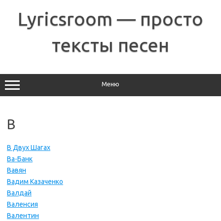
Перейти
к
Lyricsroom — просто
содержимому
тексты песен
Меню
В
В Двух Шагах
Ва-Банк
Вавян
Вадим Казаченко
Валдай
Валенсия
Валентин