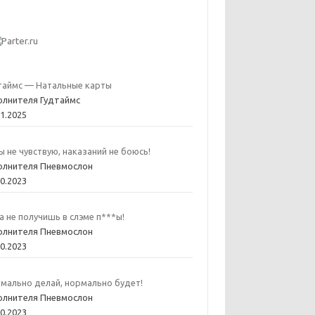
таймс — Натальные карты
олнителя Гудтаймс
01.2025
ы не чувствую, наказаний не боюсь!
олнителя Пневмослон
10.2023
а не получишь в слэме п***ы!
олнителя Пневмослон
10.2023
мально делай, нормально будет!
олнителя Пневмослон
10.2023