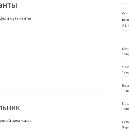
анты
О**
афы и музыканты
исп
21.
Меч
19 п
Я н
12 п
Вес
11 п
Каф
льник
10 п
учший начальник
Есл
9 пр