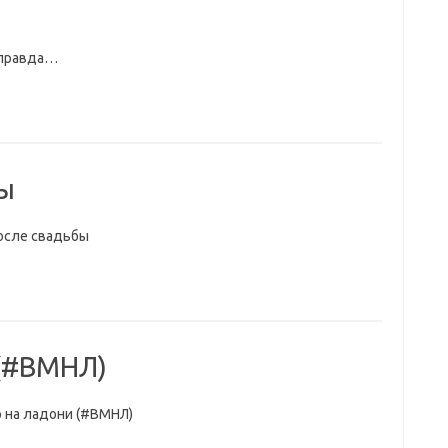
 правда…
ы
осле свадьбы
 (#ВМНЛ)
р на ладони (#ВМНЛ)