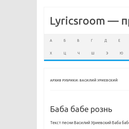
Перейти
к
содержимому
Lyricsroom — п
А
Б
В
Г
Д
Е
Х
Ц
Ч
Ш
Э
Ю
АРХИВ РУБРИКИ:
ВАСИЛИЙ УРИЕВСКИЙ
Баба бабе рознь
Текст песни Василий Уриевский Баба баб