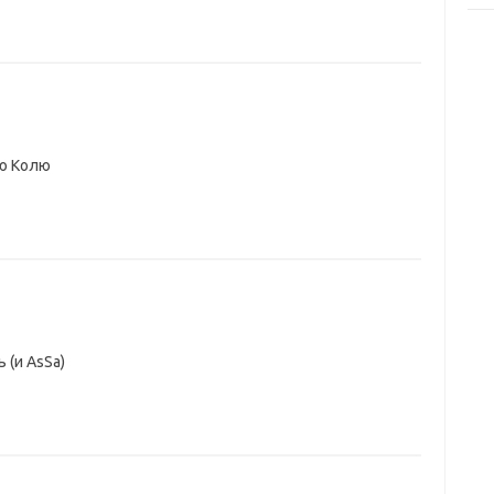
дю Колю
 (и AsSa)