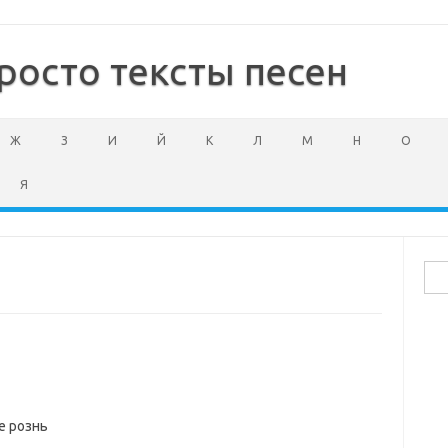
росто тексты песен
Ж
З
И
Й
К
Л
М
Н
О
Я
Най
е рознь