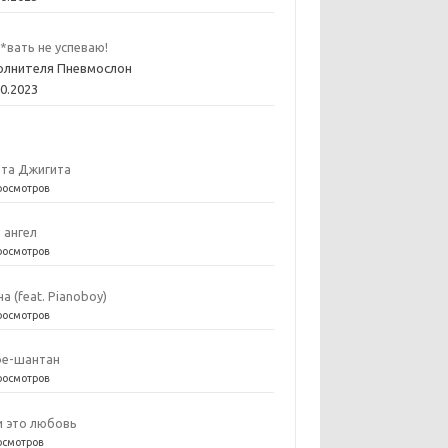
*вать не успеваю!
олнителя Пневмослон
10.2023
та Джигита
росмотров
е ангел
росмотров
на (feat. Pianoboy)
росмотров
е-шантан
росмотров
и это любовь
осмотров