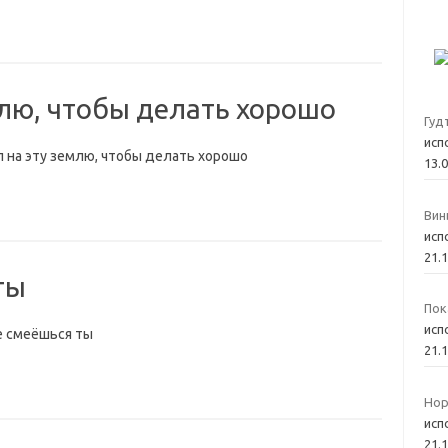
млю, чтобы делать хорошо
Гуд
исп
л на эту землю, чтобы делать хорошо
13.
Вин
исп
21.
ты
Пок
исп
е смеёшься ты
21.
Нор
исп
21.