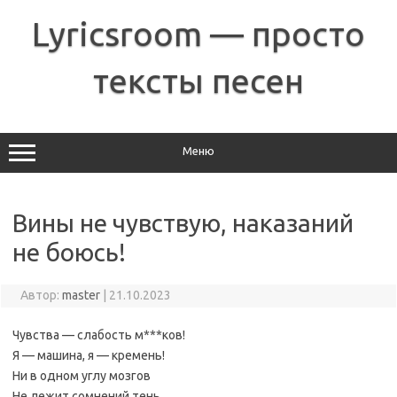
Перейти
к
Lyricsroom — просто
содержимому
тексты песен
Меню
Вины не чувствую, наказаний
не боюсь!
Автор:
master
|
21.10.2023
Чувства — слабость м***ков!
Я — машина, я — кремень!
Ни в одном углу мозгов
Не лежит сомнений тень.