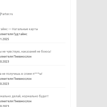
таймс — Натальные карты
олнителя Гудтаймс
01.2025
ы не чувствую, наказаний не боюсь!
олнителя Пневмослон
10.2023
а не получишь в слэме п***ы!
олнителя Пневмослон
10.2023
мально делай, нормально будет!
олнителя Пневмослон
10.2023