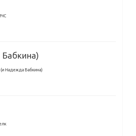
МЧС
 Бабкина)
(и Надежда Бабкина)
елк