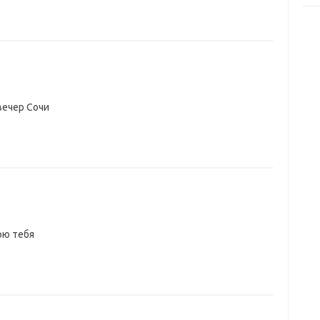
вечер Сочи
рю тебя