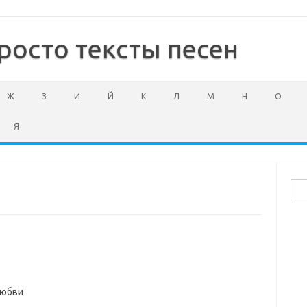
росто тексты песен
Ж
З
И
Й
К
Л
М
Н
О
Я
Най
любви