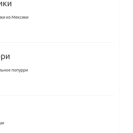
ики
ки из Мексики
рри
льное попурри
ши