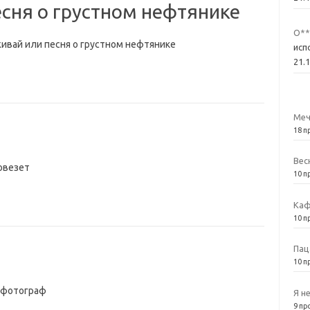
есня о грустном нефтянике
О**
ивай или песня о грустном нефтянике
исп
21.
Меч
18 п
Вес
овезет
10 п
Каф
10 п
Пац
10 п
 фотограф
Я н
9 пр