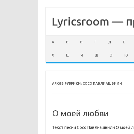
Перейти
к
содержимому
Lyricsroom — п
А
Б
В
Г
Д
Е
Х
Ц
Ч
Ш
Э
Ю
АРХИВ РУБРИКИ:
СОСО ПАВЛИАШВИЛИ
О моей любви
Текст песни Сосо Павлиашвили О моей 