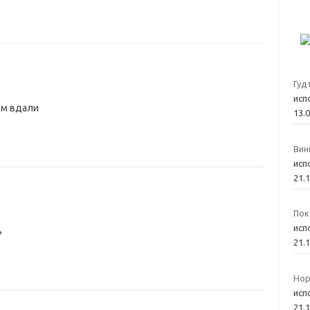
Гуд
исп
ам вдали
13.
Вин
исп
21.
Пок
исп
ь
21.
Нор
исп
21.