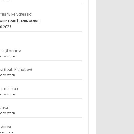
*вать не успеваю!
олнителя Пневмослон
10.2023
та Джигита
росмотров
на (feat. Pianoboy)
росмотров
е-шантан
росмотров
анка
росмотров
е ангел
осмотров