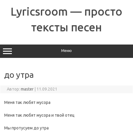
Перейти
к
Lyricsroom — просто
содержимому
тексты песен
Меню
до утра
Автор:
master
|
11.09.2021
Меня так любят мусора
Меня так любят мусора и твой отец
Мы протусуем до утра