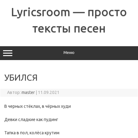
Перейти
к
Lyricsroom — просто
содержимому
тексты песен
Меню
УБИЛСЯ
Автор:
master
|
11.09.2021
В черных стёклах, в чёрных худи
Девки сладкие как пудинг
Тапка в пол, колёса крутим