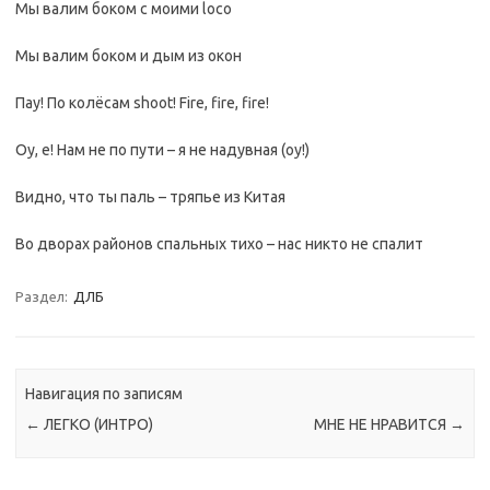
Мы валим боком с моими loco
Мы валим боком и дым из окон
Пау! По колёсам shoot! Fire, fire, fire!
Оу, е! Нам не по пути – я не надувная (оу!)
Видно, что ты паль – тряпье из Китая
Во дворах районов спальных тихо – нас никто не спалит
Раздел:
ДЛБ
Навигация по записям
←
ЛЕГКО (ИНТРО)
МНЕ НЕ НРАВИТСЯ
→