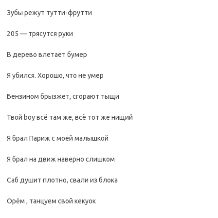
Зубы режут тутти-фрутти
205 — трясутся руки
В дерево влетает бумер
Я убился. Хорошо, что не умер
Бензином брызжет, сгорают тыщи
Твой boy всё там же, всё тот же нищий
Я брал Париж с моей малышкой
Я брал на движ наверно слишком
Саб душит плотно, свали из блока
Орём , танцуем свой кекуок