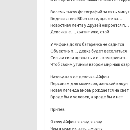
Восемь тысяч фотографий за пять минут
Бедная стена ВКонтакте, щас её вз…
Новостная лента у друзей накроется п…
Девочка, е…, хватит уже, стой
У Айфона долго батарейка не садится
Объектив п…, девка будет веселиться
Сиськи свои щёлкать и е…ком кривить
Чтоб своим утиным взором мир наш оза
Назову-ка я её девочка-Айфон
Персонаж для комиксов, женский клоун
Новая легенда вновь рождается на свет
Вроде бы и человек, а вроде бы и нет
Припев:
Я хочу Айфон, я хочу, я хочу
Чем я хуже их, зае…, молчу