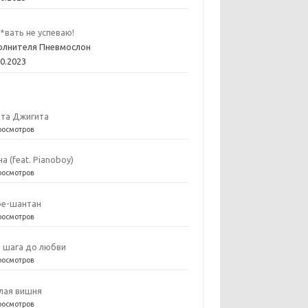
*вать не успеваю!
олнителя Пневмослон
10.2023
та Джигита
росмотров
на (feat. Pianoboy)
росмотров
е-шантан
росмотров
 шага до любви
росмотров
лая вишня
росмотров