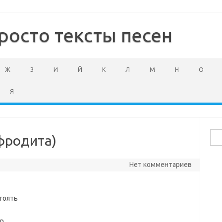
росто тексты песен
Ж
З
И
Й
К
Л
М
Н
О
Я
Най
фродита)
Нет комментариев
тоять
ор