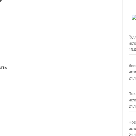
Гуд
исп
13.
Вин
рить
исп
21.
Пок
исп
21.
Нор
исп
21.