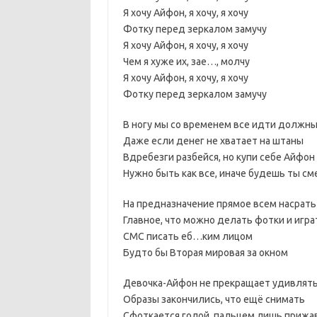
Я хочу Айфон, я хочу, я хочу
Фотку перед зеркалом замучу
Я хочу Айфон, я хочу, я хочу
Чем я хуже их, зае…, молчу
Я хочу Айфон, я хочу, я хочу
Фотку перед зеркалом замучу
В ногу мы со временем все идти должн
Даже если денег не хватает на штаны
Вдребезги разбейся, но купи себе Айфон
Нужно быть как все, иначе будешь ты с
На предназначение прямое всем насрать
Главное, что можно делать фотки и игра
СМС писать еб…ким лицом
Будто бы Вторая мировая за окном
Девочка-Айфон не прекращает удивлят
Образы закончились, что ещё снимать
Сфоткается голой, пальцем лишь прижав