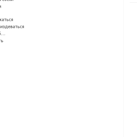
и
ржаться
 издеваться
еб…
ть