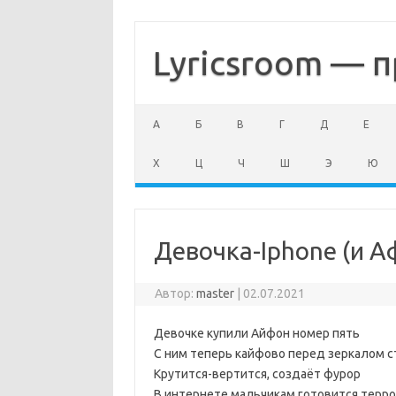
Перейти
к
содержимому
Lyricsroom — п
А
Б
В
Г
Д
Е
Х
Ц
Ч
Ш
Э
Ю
Девочка-Iphone (и А
Автор:
master
|
02.07.2021
Девочке купили Айфон номер пять
С ним теперь кайфово перед зеркалом с
Крутится-вертится, создаёт фурор
В интернете мальчикам готовится терр