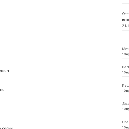
О**
исп
21.
Меч
ы
18 п
Вес
мешон
10 п
Каф
ть
10 п
Два
10 п
ь
Спе
10 п
 соски