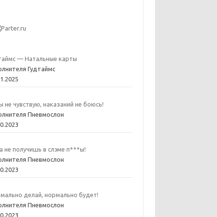
таймс — Натальные карты
олнителя Гудтаймс
01.2025
ы не чувствую, наказаний не боюсь!
олнителя Пневмослон
10.2023
а не получишь в слэме п***ы!
олнителя Пневмослон
10.2023
мально делай, нормально будет!
олнителя Пневмослон
10.2023