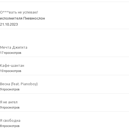
О***вать не успеваю!
исполнителя Пневмослон
21.10.2023
Мечта Джигита
17 просмотров
Кафе-шантан
10 просмотров
Весна (feat. Pianoboy)
9 просмотров
Я не ангел
9 просмотров
Я свободна
8 просмотров