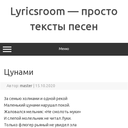
Перейти
к
Lyricsroom — просто
содержимому
тексты песен
Меню
Цунами
Автор:
master
|
15.10.2020
За семью холмами и одной рекой
Маленький цунами нарушал покой.
Жаловался мельник: «Не смолоть муки»
И слепой молельник не читал Луки.
Только флюгер рьяный не увидел зла