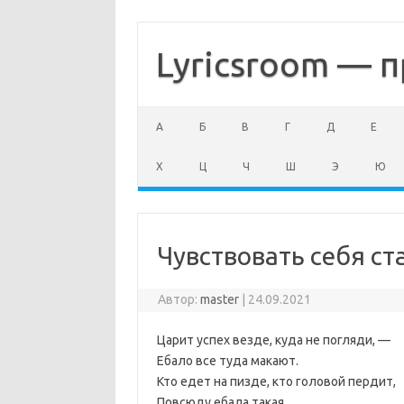
Перейти
к
содержимому
Lyricsroom — п
А
Б
В
Г
Д
Е
Х
Ц
Ч
Ш
Э
Ю
Чувствовать себя с
Автор:
master
|
24.09.2021
Царит успех везде, куда не погляди, —
Ебало все туда макают.
Кто едет на пизде, кто головой пердит,
Повсюду ебала такая.