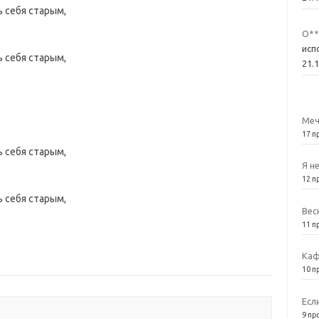
ь себя старым,
О**
исп
ь себя старым,
21.
Меч
17 п
ь себя старым,
Я н
12 п
ь себя старым,
Вес
11 п
Каф
10 п
Есл
9 пр