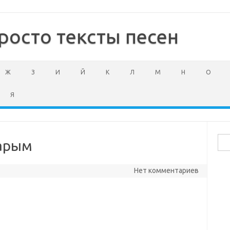
росто тексты песен
Ж
З
И
Й
К
Л
М
Н
О
Я
Най
тарым
Нет комментариев