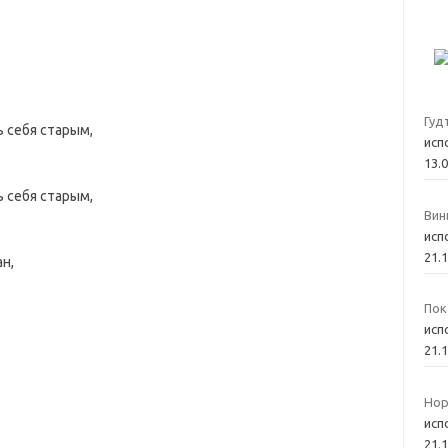
Гуд
ь себя старым,
исп
13.
ь себя старым,
Вин
исп
21.
н,
Пок
исп
21.
Нор
исп
21.