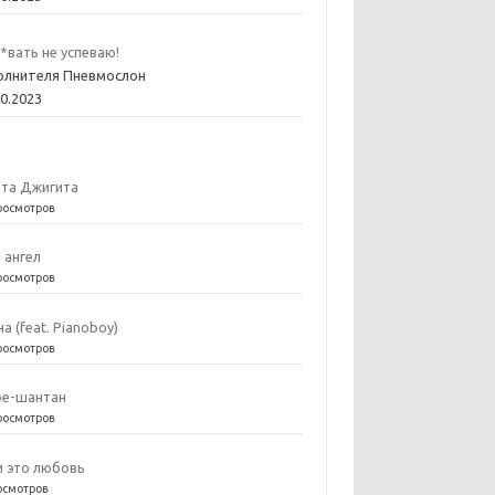
*вать не успеваю!
олнителя Пневмослон
10.2023
та Джигита
росмотров
е ангел
росмотров
на (feat. Pianoboy)
росмотров
е-шантан
росмотров
и это любовь
осмотров