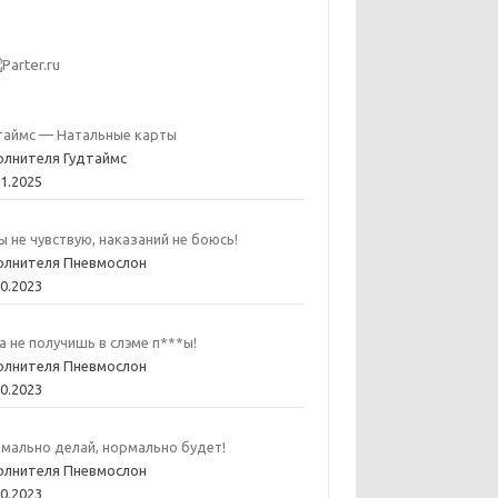
таймс — Натальные карты
олнителя Гудтаймс
01.2025
ы не чувствую, наказаний не боюсь!
олнителя Пневмослон
10.2023
а не получишь в слэме п***ы!
олнителя Пневмослон
10.2023
мально делай, нормально будет!
олнителя Пневмослон
10.2023