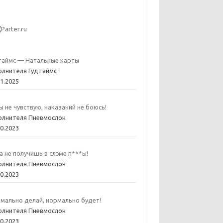
таймс — Натальные карты
олнителя Гудтаймс
01.2025
ы не чувствую, наказаний не боюсь!
олнителя Пневмослон
10.2023
а не получишь в слэме п***ы!
олнителя Пневмослон
10.2023
мально делай, нормально будет!
олнителя Пневмослон
10.2023