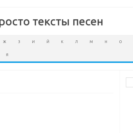
росто тексты песен
Ж
З
И
Й
К
Л
М
Н
О
Я
Най