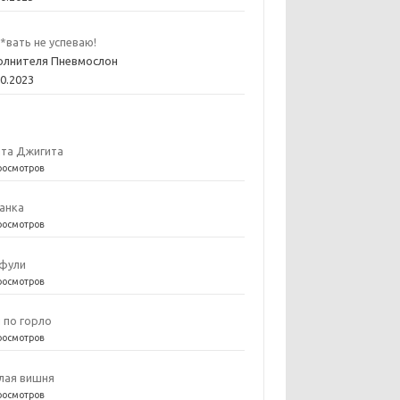
*вать не успеваю!
олнителя Пневмослон
10.2023
та Джигита
росмотров
анка
росмотров
фули
росмотров
 по горло
росмотров
лая вишня
росмотров