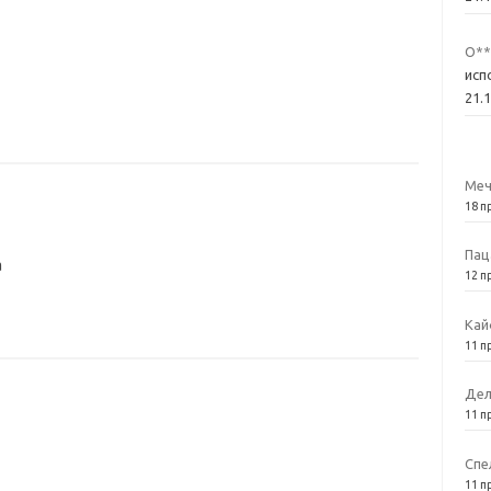
О**
исп
21.
Меч
18 п
Пац
а
12 п
Кай
11 п
Дел
11 п
Спе
11 п