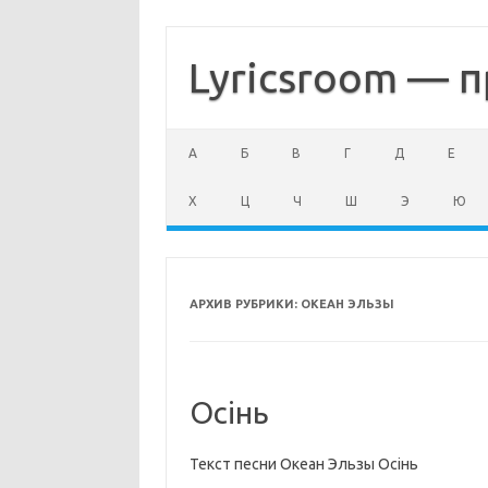
Перейти
к
содержимому
Lyricsroom — п
А
Б
В
Г
Д
Е
Х
Ц
Ч
Ш
Э
Ю
АРХИВ РУБРИКИ:
ОКЕАН ЭЛЬЗЫ
Осінь
Текст песни Океан Эльзы Осінь