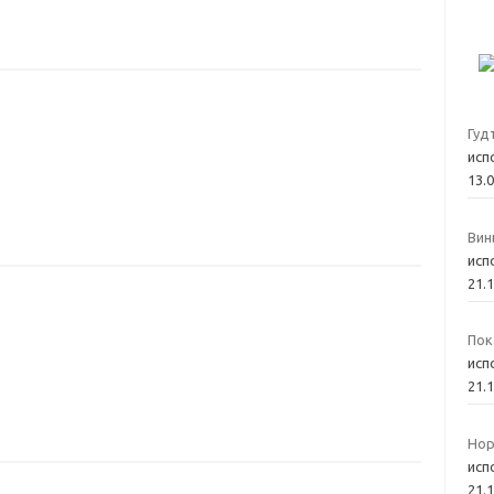
Гуд
исп
13.
Вин
исп
21.
Пок
исп
21.
Нор
исп
21.