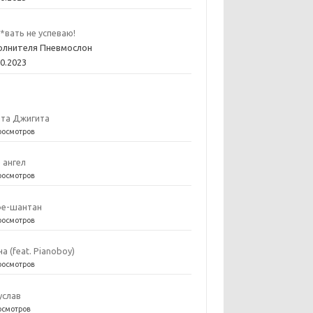
*вать не успеваю!
олнителя Пневмослон
10.2023
та Джигита
росмотров
е ангел
росмотров
е-шантан
росмотров
на (feat. Pianoboy)
росмотров
услав
осмотров