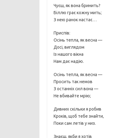
Чуєш, як вона бринить?
Біллю грає кожну мить;
З нею ранок настає…
Приспів:
Осінь тепла, як весна —
Досі, виглядом
Iз нашого вікна
Нам дає надію.
Осінь тепла, як весна —
Просить так немов
З останніх сил вона —
Не вбивайте мрію;
Дивних скільки я робив
Кроків, щоб тебе знайти,
Поки сам летів у низ.
Знаєш, якби я хотів