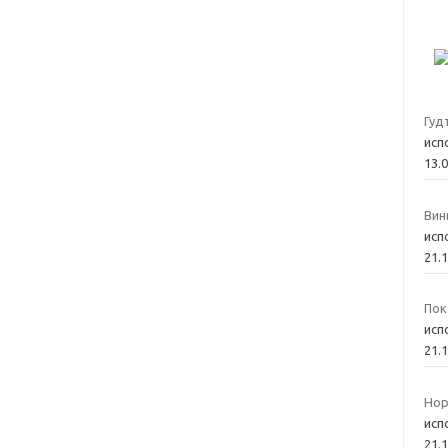
Гуд
исп
13.
Вин
исп
21.
Пок
исп
21.
Нор
исп
21.