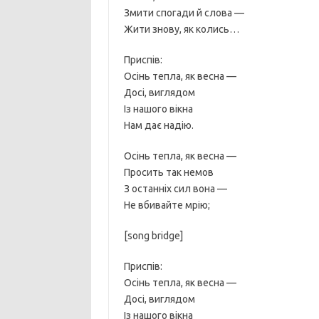
Змити спогади й слова —
Жити знову, як колись…
Приспів:
Осінь тепла, як весна —
Досі, виглядом
Iз нашого вікна
Нам дає надію.
Осінь тепла, як весна —
Просить так немов
З останніх сил вона —
Не вбивайте мрію;
[song bridge]
Приспів:
Осінь тепла, як весна —
Досі, виглядом
Iз нашого вікна