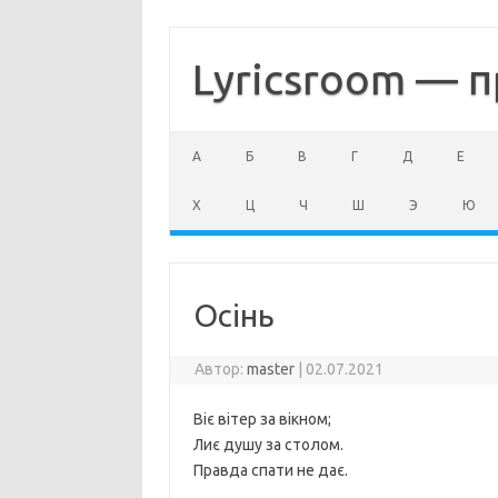
Перейти
к
содержимому
Lyricsroom — п
А
Б
В
Г
Д
Е
Х
Ц
Ч
Ш
Э
Ю
Осінь
Автор:
master
|
02.07.2021
Віє вітер за вікном;
Лиє душу за столом.
Правда спати не дає.