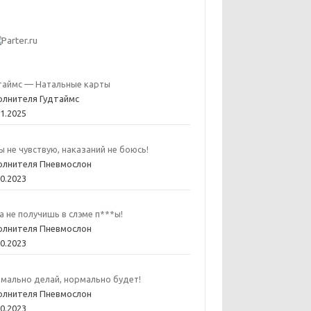
таймс — Натальные карты
олнителя Гудтаймс
01.2025
ы не чувствую, наказаний не боюсь!
олнителя Пневмослон
10.2023
а не получишь в слэме п***ы!
олнителя Пневмослон
10.2023
мально делай, нормально будет!
олнителя Пневмослон
10.2023