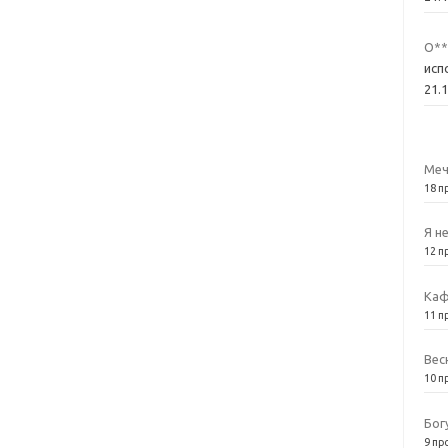
О**
исп
21.
Меч
18 п
Я н
12 п
Каф
11 п
Вес
10 п
Бог
9 пр