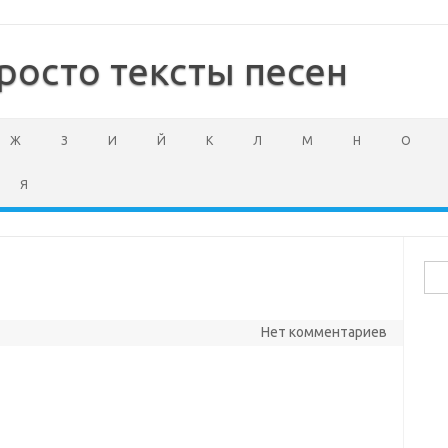
росто тексты песен
Ж
З
И
Й
К
Л
М
Н
О
Я
Най
Нет комментариев