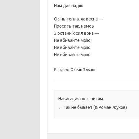
Нам дає надію.
Осінь тепла, як весна —
Просить так, немов
З останніх сил вона —
Не вбивайте мрію;
Не вбивайте мрію;
Не вбивайте мрію.
Раздел:
Океан Эльзы
Навигация по записям
←
Так не бывает (& Роман Жуков)